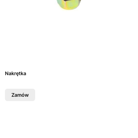
Nakrętka
Zamów