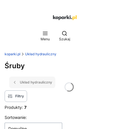
Otwórz wyszukiwarkę
Menu
Szukaj
koparki.pl
Układ hydrauliczny
Śruby
Układ hydrauliczny
Filtry
Produkty:
7
Lista produktów
Sortowanie:
Domyślne