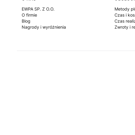
Linki w stopce
EWPA SP. Z O.O.
Metody pł
O firmie
Czas i ko
Blog
Czas reali
Nagrody i wyróżnienia
Zwroty i r