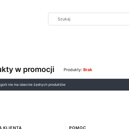
kty w promocji
Produkty:
Brak
 produktów
egorii nie ma obecnie żadnych produktów
 KLIENTA
POMOC