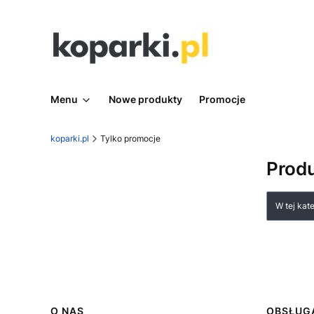
Menu
Nowe produkty
Promocje
koparki.pl
Tylko promocje
Produ
Lista
W tej kat
O NAS
OBSŁUGA