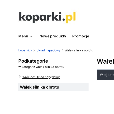
Menu
Nowe produkty
Promocje
koparki.pl
Układ napędowy
Wałek silnika obrotu
Wałek
Podkategorie
w kategorii: Wałek silnika obrotu
Lista
W tej kat
Wróć do: Układ napędowy
Wałek silnika obrotu