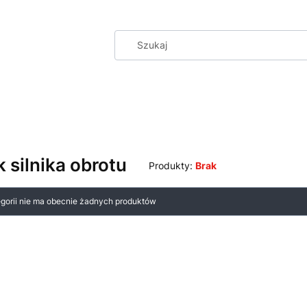
 silnika obrotu
Produkty:
Brak
 produktów
egorii nie ma obecnie żadnych produktów