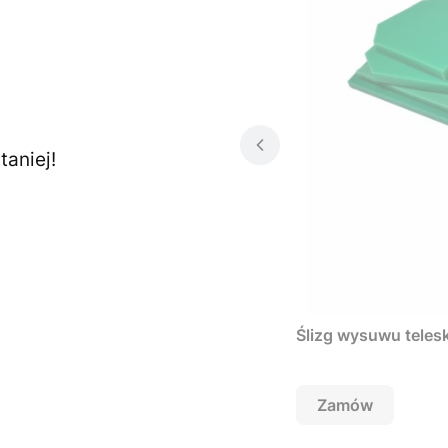
aniej!
Ślizg wysuwu teles
Zamów